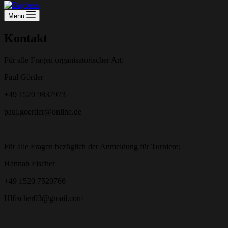
Menü
Kontakt
Für alle Fragen organisatorischer Art:
Paul Görtler
+49 1520 9837973
paul.goertler@online.de
Für alle Fragen bezüglich der Anmeldung für Turniere:
Hannah Fischer
+49 1520 7520766
Hlfischer03@gmail.com